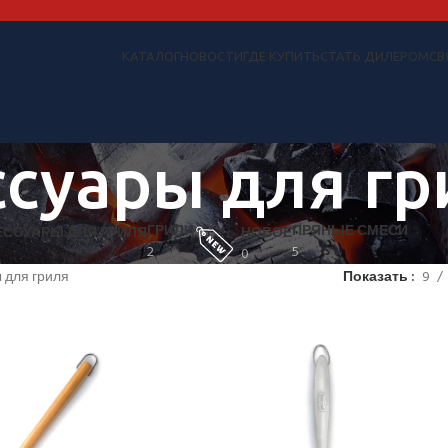
КАТАЛОГ
НОВОСТИ
ГДЕ КУПИТЬ
СТАТЬ ДИЛЕРОМ
СВ
ссуары для гр
ГРИЛИ
ПРЯНЫЕ СМЕСИ
ЕССУАРЫ ДЛЯ ГРИЛЯ
НОВОЕ
2
5
0
 для гриля
Показать
9