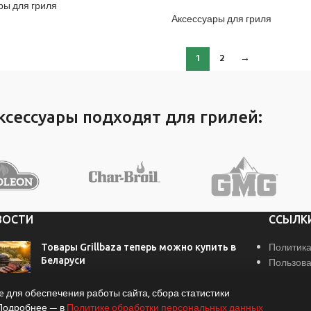
ры для гриля
Аксессуары для гриля
1
2
→
ксессуары подходят для грилей:
ВОСТИ
ССЫЛК
Политика
Товары Grillbaza теперь можно купить в
Беларуси
Пользова
Реквизит
29 июля, 2026
Связатьс
 для обеспечения работы сайта, сбора статистики
 Подробнее — в
Политике обработки персональных данных