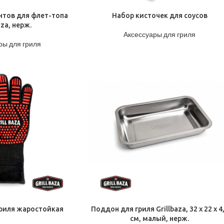
ПОДРОБНЕЕ
нтов для флет-топа
Набор кисточек для соусов
aza, нерж.
Аксессуары для гриля
ры для гриля
ПОДРОБНЕЕ
гриля жаростойкая
Поддон для гриля Grillbaza, 32 x 22 x 4
см, малый, нерж.