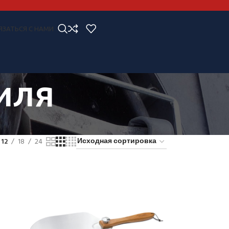
ЯЗАТЬСЯ С НАМИ
иля
12
18
24